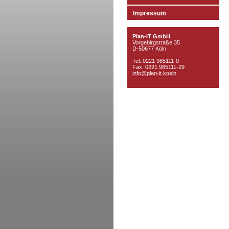
Impressum
Plan-IT GmbH
Vorgebirgstraße 35
D-50677 Köln
Tel: 0221 985111-0
Fax: 0221 985111-29
info@plan-it.koeln